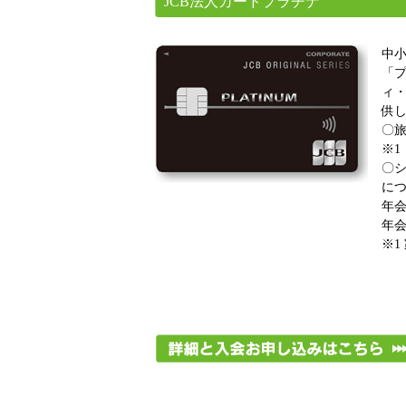
JCB法人カードプラチナ
中
「
ィ
供
〇旅
※1
〇シ
につ
年会
年会
※1