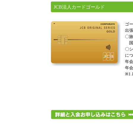
JCB法人カードゴールド
ゴ
出
〇旅
国内
〇シ
につ
年会
年会
※1