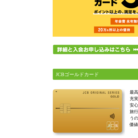
JCBゴールドカード
最
充
安
旅
う
価