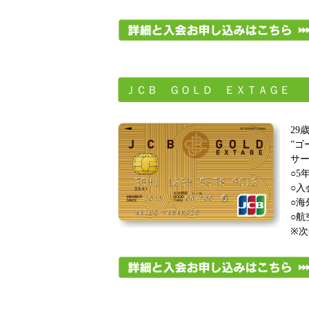
ＪＣＢ ＧＯＬＤ ＥＸＴＡＧＥ
29
”ゴ
サ
○5
○入
○海
○航
※