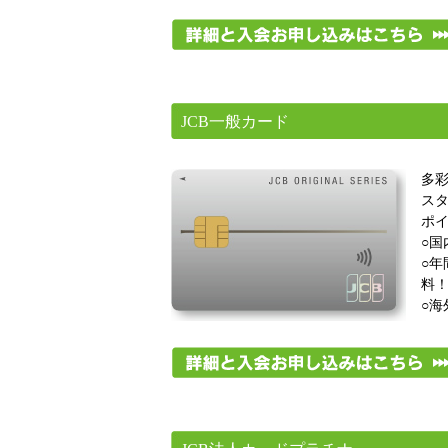
JCB一般カード
多
ス
ポ
○国
○年
料
○海