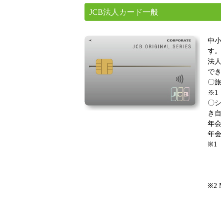
JCB法人カード一般
中
す
法
で
〇旅
※1
〇シ
き自
年会
年会
※1
※2