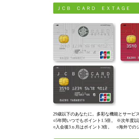
ＪＣＢ ＣＡＲＤ ＥＸＴＡＧＥ
29歳以下のあなたに。多彩な機能とサービ
○5年間いつでもポイント1.5倍。 ※次年
○入会後3ヵ月はポイント3倍。 ○海外での